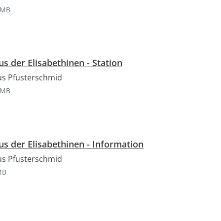
-Bild
eigröße:
 MB
JPG, 12 MB
s der Elisabethinen - Station
us Pfusterschmid
-Bild
eigröße:
 MB
JPG, 4 MB
s der Elisabethinen - Information
us Pfusterschmid
-Bild
eigröße:
MB