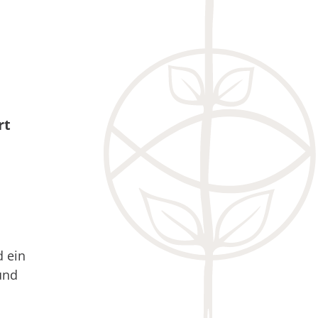
rt
d ein
und