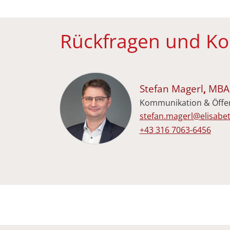
Rückfragen und Ko
Stefan
Magerl
,
MBA
Kommunikation & Öffent
E-Mail-Adresse:
stefan.magerl@elisabet
Festnetz beruflich:
+43 316 7063-6456