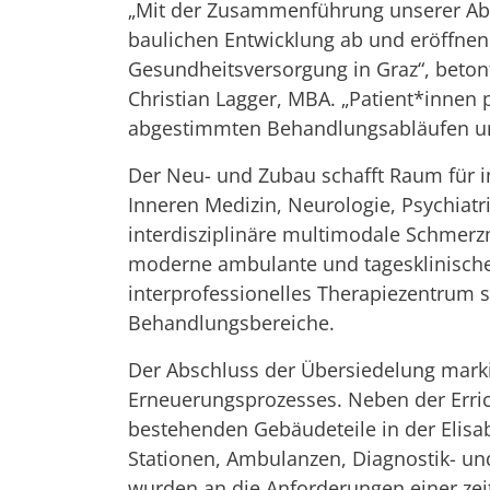
„Mit der Zusammenführung unserer Abte
baulichen Entwicklung ab und eröffnen g
Gesundheitsversorgung in Graz“, betont
Christian Lagger, MBA. „Patient*innen 
abgestimmten Behandlungsabläufen und
Der Neu- und Zubau schafft Raum für i
Inneren Medizin, Neurologie, Psychiatr
interdisziplinäre multimodale Schmerz
moderne ambulante und tagesklinische
interprofessionelles Therapiezentrum 
Behandlungsbereiche.
Der Abschluss der Übersiedelung mark
Erneuerungsprozesses. Neben der Err
bestehenden Gebäudeteile in der Elisa
Stationen, Ambulanzen, Diagnostik- und
wurden an die Anforderungen einer ze