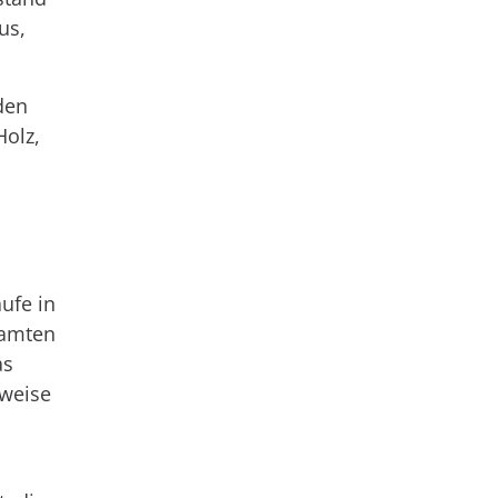
us,
den
Holz,
ufe in
samten
as
sweise