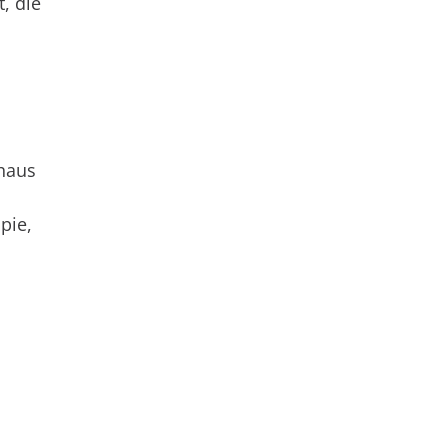
, die
nhaus
pie,