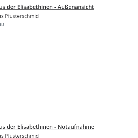
JPG, 6 MB
s der Elisabethinen - Außenansicht
us Pfusterschmid
-Bild
eigröße:
MB
JPG, 11 MB
s der Elisabethinen - Notaufnahme
us Pfusterschmid