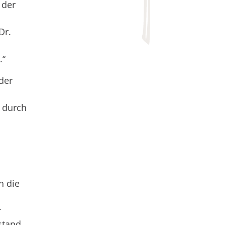
 der
Dr.
.“
der
 durch
h die
r
stand