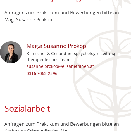
Anfragen zum Praktikum und Bewerbungen bitte an
Mag. Susanne Prokop.
Mag.a
Susanne
Prokop
Klinische- & Gesundheitspsychologin Leitung
therapeutisches Team
E-Mail-Adresse:
susanne.prokop@elisabethinen.at
Festnetz beruflich:
0316 7063-2596
Sozialarbeit
Anfragen zum Praktikum und Bewerbungen bitte an
Katharina Schmiedhofer, MA.