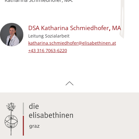
DSA
Katharina
Schmiedhofer
,
MA
Leitung Sozialarbeit
E-Mail-Adresse:
katharina.schmiedhofer@elisabethinen.at
Festnetz beruflich:
+43 316 7063-6220