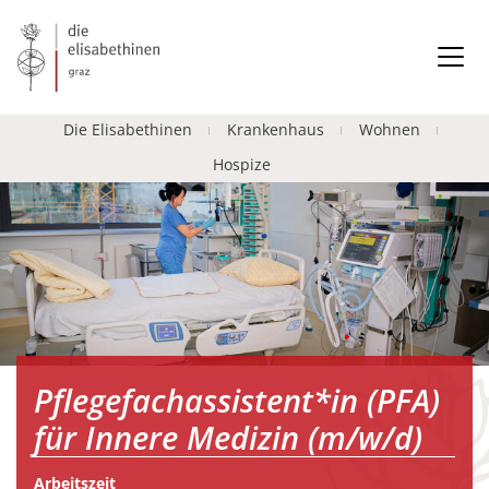
Die Elisabethinen
Krankenhaus
Wohnen
Hospize
Pflegefachassistent*in (PFA)
für Innere Medizin (m/w/d)
Arbeitszeit