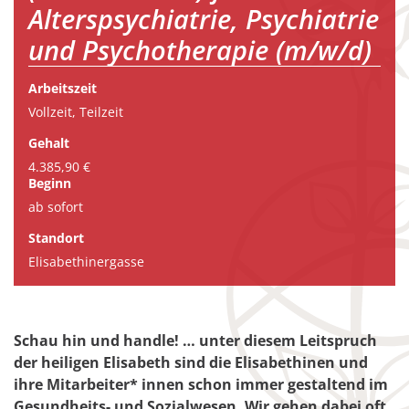
Alterspsychiatrie, Psychiatrie
und Psychotherapie (m/w/d)
Arbeitszeit
Vollzeit, Teilzeit
Gehalt
4.385,90 €
Beginn
ab sofort
Standort
Elisabethinergasse
Schau hin und handle! … unter diesem Leitspruch
der heiligen Elisabeth sind die Elisabethinen und
ihre Mitarbeiter* innen schon immer gestaltend im
Gesundheits- und Sozialwesen. Wir gehen dabei oft