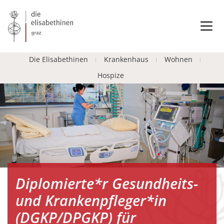
Die Elisabethinen
Krankenhaus
Wohnen
Hospize
Diplomierte*r Gesundheits-
und Krankenpfleger*in
(DGKP/DPGKP) für