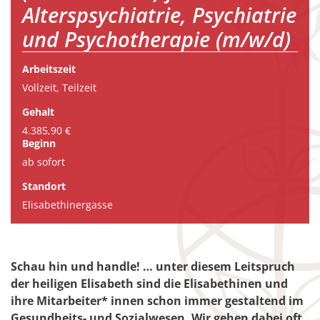
Alterspsychiatrie, Psychiatrie
und Psychotherapie (m/w/d)
Arbeitszeit
Vollzeit, Teilzeit
Gehalt
4.385,90 €
Beginn
ab sofort
Standort
Elisabethinergasse
Schau hin und handle! … unter diesem Leitspruch
der heiligen Elisabeth sind die Elisabethinen und
ihre Mitarbeiter* innen schon immer gestaltend im
Gesundheits- und Sozialwesen. Wir gehen dabei oft