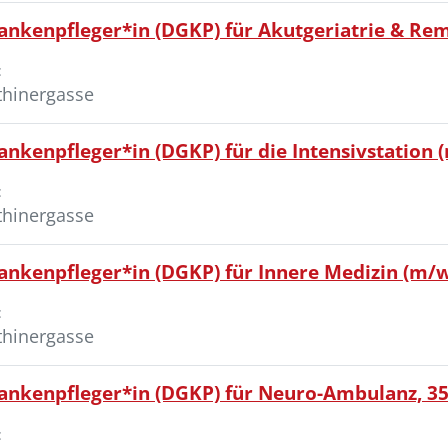
ankenpfleger*in (DGKP) für Akutgeriatrie & Rem
:
thinergasse
nkenpfleger*in (DGKP) für die Intensivstation 
:
thinergasse
ankenpfleger*in (DGKP) für Innere Medizin (m/
:
thinergasse
rankenpfleger*in (DGKP) für Neuro-Ambulanz, 3
: