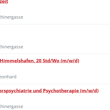
zeit
:
thinergasse
:
thinergasse
en Himmelshafen, 20 Std/Wo (m/w/d)
:
Leonhard
lterspsychiatrie und Psychotherapie (m/w/d)
:
thinergasse