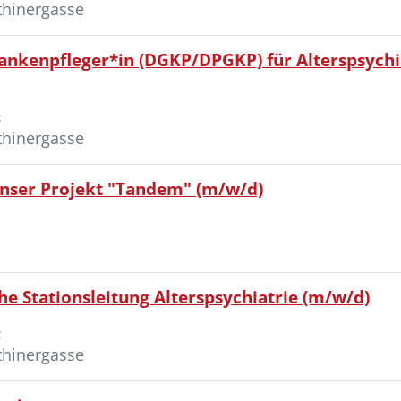
thinergasse
ankenpfleger*in (DGKP/DPGKP) für Alterspsychia
:
thinergasse
unser Projekt "Tandem" (m/w/d)
che Stationsleitung Alterspsychiatrie (m/w/d)
:
thinergasse