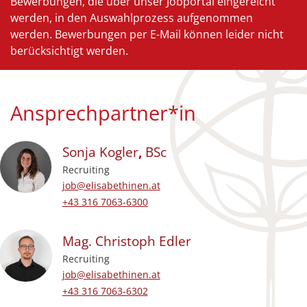
Bewerbungen, die über unser Jobportal eingereicht
werden, in den Auswahlprozess aufgenommen
werden. Bewerbungen per E-Mail können leider nicht
berücksichtigt werden.
Ansprechpartner*in
Sonja
Kogler
,
BSc
Recruiting
E-Mail-Adresse:
job@elisabethinen.at
Festnetz beruflich:
+43 316 7063-6300
Mag.
Christoph
Edler
Recruiting
E-Mail-Adresse:
job@elisabethinen.at
Festnetz beruflich:
+43 316 7063-6302