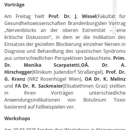
Vorträge
Am Freitag hielt
Prof. Dr. J. Wissel
(Fakultät für
Gesundheitswissenschaften Brandenburg)den Vortrag
„Nervenblocks an der oberen Extremität – eine
kritische Diskussion“, in dem er die Indikation des
Einsatzes der gezielten Blockierung einzelner Nerven in
Diagnose und Behandlung des spastischen Syndroms
aus unterschiedlichen Perspektiven beleuchtete.
Prim.
Dr. Monika Scarpatetti,
OÄ. Dr. A.
Hirschegger
(Klinikum Judendorf Straßengel),
Prof. Dr.
G. Kranz
(NRZ Rosenhügel Wien),
OA Dr. K. Melinz
und
FA Dr. R. Sackmaier
(Elisabethinen Graz) stellten
in Ihren Vorträgen unterschiedliche
Anwendungsindikationen von Botulinum Toxin
basierend auf Fallbeispielen vor.
Workshops
Am 29.03.2025 fanden drei Workshops in Kleingruppen